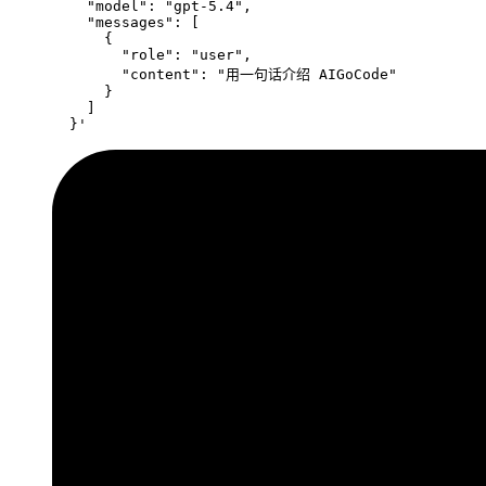
    "model": "gpt-5.4",
    "messages": [
      {
        "role": "user",
        "content": "用一句话介绍 AIGoCode"
      }
    ]
  }'