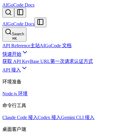
AIGoCode Docs
AIGoCode Docs
Search
⌘
K
API Reference
主站
AIGoCode 文档
快速开始
获取 API Key
Base URL
第一次请求
认证方式
API 接入
环境准备
Node.js 环境
命令行工具
Claude Code 接入
Codex 接入
Gemini CLI 接入
桌面客户端