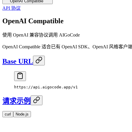
OpenAI Compatible
API 协议
OpenAI Compatible
使用 OpenAI 兼容协议调用 AIGoCode
OpenAI Compatible 适合已有 OpenAI SDK、OpenAI 风
Base URL
https://api.aigocode.app/v1
请求示例
curl
Node.js