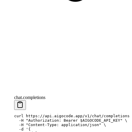
chat.completions
curl
 https://api.aigocode.app/v1/chat/completions
 
  -H
 "Authorization: Bearer 
$AIGOCODE_API_KEY
"
 \
  -H
 "Content-Type: application/json"
 \
  -d
 '{